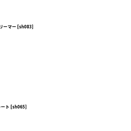
クリーマー
[
sh083
]
レート
[
sh065
]