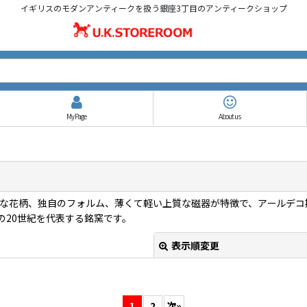
イギリスのモダンアンティークを扱う銀座3丁目のアンティークショップ
My Page
About us
可憐な花柄、独自のフォルム、薄くて軽い上質な磁器が特徴で、アールデ
の20世紀を代表する銘窯です。
表示順変更
1
2
次
»