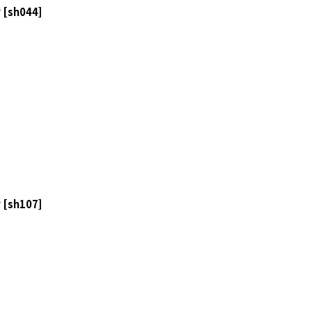
オ
[
sh044
]
オ
[
sh107
]