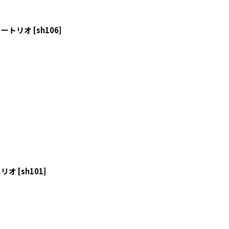
ィートリオ
[
sh106
]
トリオ
[
sh101
]