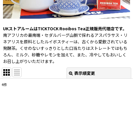
UKストアルームはTICKTOCK Rooibos Tea正規販売代理店です。
南アフリカの最南端・セダルバーグ山脈で採れるアスパラサス・リ
ネアリスを原料としたルイボスティーは、古くから愛飲されている
発酵茶。くせのないすっきりとした口当たりはストレートではもち
ろん、ミルク、砂糖やレモンを加えて、また、冷やしてもおいしく
お召し上がりいただけます。
表示順変更
閉じる
4
件
表示数
:
並び順
:
絞り込む