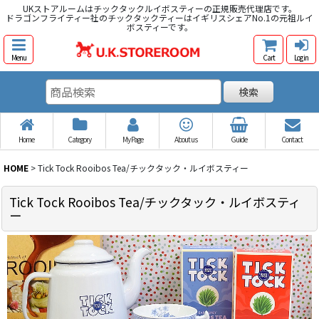
UKストアルームはチックタックルイボスティーの正規販売代理店です。
ドラゴンフライティー社のチックタックティーはイギリスシェアNo.1の元祖ルイ
ボスティーです。
Menu
Cart
Log in
検索
Home
Category
My Page
About us
Guide
Contact
HOME
>
Tick Tock Rooibos Tea/チックタック・ルイボスティー
Tick Tock Rooibos Tea/チックタック・ルイボスティ
ー