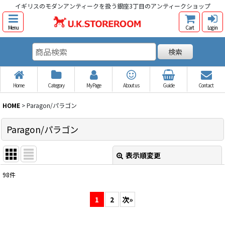
イギリスのモダンアンティークを扱う銀座3丁目のアンティークショップ
Menu
Cart
Log in
検索
Home
Category
My Page
About us
Guide
Contact
HOME
>
Paragon/パラゴン
Paragon/パラゴン
表示順変更
閉じる
98
件
表示数
:
1
2
次
»
並び順
: