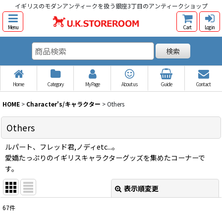
イギリスのモダンアンティークを扱う銀座3丁目のアンティークショップ
Menu
Cart
Log in
検索
Home
Category
My Page
About us
Guide
Contact
HOME
>
Character's/キャラクター
>
Others
Others
ルパート、フレッド君,ノディetc...。
愛嬌たっぷりのイギリスキャラクターグッズを集めたコーナーで
す。
表示順変更
閉じる
67
件
表示数
: