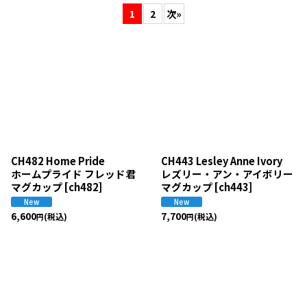
1
2
次
»
並び順
:
絞り込む
CH482 Home Pride
CH443 Lesley Anne Ivory
ホームプライド フレッド君
レズリー・アン・アイボリー
マグカップ
[
ch482
]
マグカップ
[
ch443
]
6,600
7,700
(税込)
(税込)
円
円