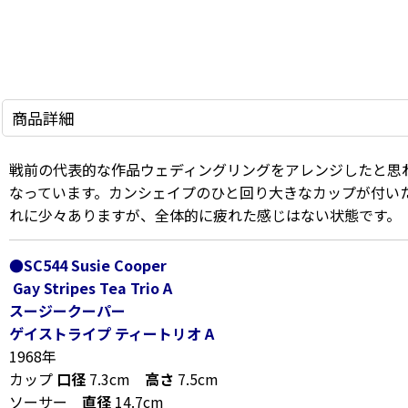
商品詳細
戦前の代表的な作品ウェディングリングをアレンジしたと思
なっています。カンシェイプのひと回り大きなカップが付い
れに少々ありますが、全体的に疲れた感じはない状態です。
●SC544 Susie Cooper
Gay Stripes Tea Trio A
スージークーパー
ゲイストライプ ティートリオ A
1968年
カップ
口径
7.3cm
高さ
7.5cm
ソーサー
直径
14.7cm