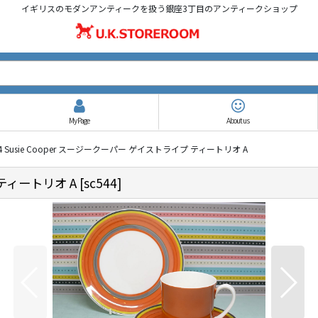
イギリスのモダンアンティークを扱う銀座3丁目のアンティークショップ
My Page
About us
44 Susie Cooper スージークーパー ゲイストライプ ティートリオ A
 ティートリオ A
[
sc544
]