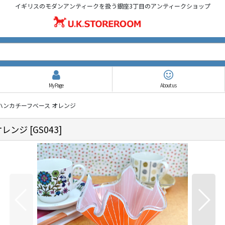
イギリスのモダンアンティークを扱う銀座3丁目のアンティークショップ
My Page
About us
 ハンカチーフベース オレンジ
オレンジ
[
GS043
]