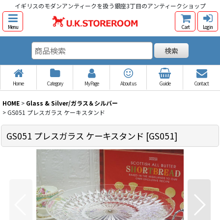
イギリスのモダンアンティークを扱う銀座3丁目のアンティークショップ
Menu
Cart
Log in
検索
Home
Category
My Page
About us
Guide
Contact
HOME
>
Glass & Silver/ガラス＆シルバー
>
GS051 プレスガラス ケーキスタンド
GS051 プレスガラス ケーキスタンド
[
GS051
]