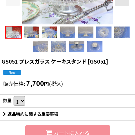
GS051 プレスガラス ケーキスタンド
[
GS051
]
7,700
販売価格
:
(税込)
円
数量
:
返品特約に関する重要事項
カートに入れる