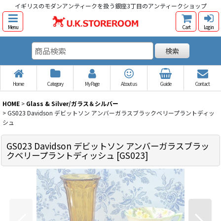
イギリスのモダンアンティークを扱う銀座3丁目のアンティークショップ
Menu
Cart
Log in
検索
Home
Category
My Page
About us
Guide
Contact
HOME
>
Glass & Silver/ガラス＆シルバー
>
GS023 Davidson デビットソン アンバーガラスブラックベリープラントディッ
シュ
GS023 Davidson デビットソン アンバーガラスブラッ
クベリープラントディッシュ
[
GS023
]